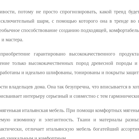
вости, потому не просто спрогнозировать, какой тренд буде
исключительный шарм, с помощью которого она в тренде во 
еобычное способствование созданию подходящей, комфортабель
 и мастера.
риобретение гарантировано высококачественного продукта
рение только высококачественных пород древесной породы и
бработаны и идеально шлифованы, тонированы и покрыты защи
сти владельцев дома. Она так безупречна, что вписывается в хо
рисваивает интерьеру серьезный и совместно с тем гармонически
ягенькая итальянская мебель. При помощи комфортных мягеньк
емую изюминку и элегантность. Ткани и материалы разны
актически, отличает итальянскую мебель богатейший ассортим
ьер уникальным и комфортным.