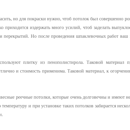
сить, но для покраски нужно, чтоб потолок был совершенно ро
ко приходится издержать много усилий, чтоб заделать выпукл
 перекрытий. Но после проведения шпаклевочных работ ваш п
пользуют плитку из пенополистирола. Таковой материал пр
 отлично и стоимость применима. Таковой материал, к огорчен
весные реечные потолки, которые очень долговечны и имеют н
температуру и при установке таких потолков забирается неско
и.