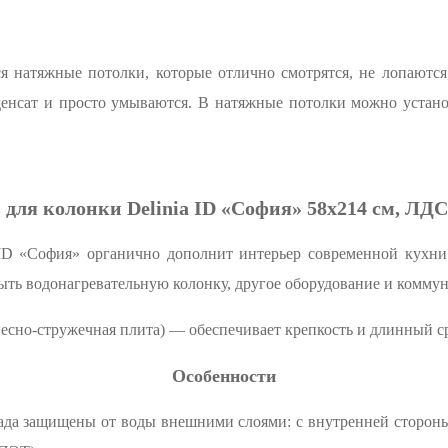
я натяжные потолки, которые отлично смотрятся, не лопаются
денсат и просто умываются. В натяжные потолки можно устан
для колонки Delinia ID «София» 58x214 см, ЛДС
 ID «София» органично дополнит интерьер современной кухн
ыть водонагревательную колонку, другое оборудование и комму
сно-стружечная плита) — обеспечивает крепкость и длинный с
Особенности
ада защищены от воды внешними слоями: с внутренней сторон