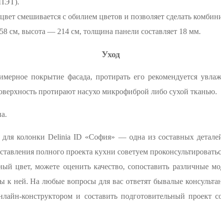
ПЭТ).
вет смешивается с обилием цветов и позволяет сделать комбин
8 см, высота — 214 см, толщина панели составляет 18 мм.
Уход
лимерное покрытие фасада, протирать его рекомендуется увла
оверхность протирают насухо микрофиброй либо сухой тканью.
а.
для колонки Delinia ID «София» — одна из составных деталей
ставления полного проекта кухни советуем проконсультироватьс
ный цвет, можете оценить качество, сопоставить различные мо
 к ней. На любые вопросы для вас ответят бывалые консульта
нлайн-конструктором и составить подготовительный проект с