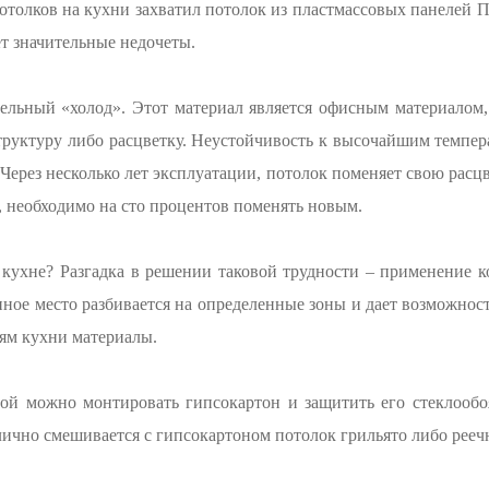
толков на кухни захватил потолок из пластмассовых панелей П
т значительные недочеты.
ельный «холод». Этот материал является офисным материалом
структуру либо расцветку. Неустойчивость к высочайшим темпе
Через несколько лет эксплуатации, потолок поменяет свою расц
, необходимо на сто процентов поменять новым.
 кухне? Разгадка в решении таковой трудности – применение 
е место разбивается на определенные зоны и дает возможност
ям кухни материалы.
ной можно монтировать гипсокартон и защитить его стеклообо
ично смешивается с гипсокартоном потолок грильято либо рееч