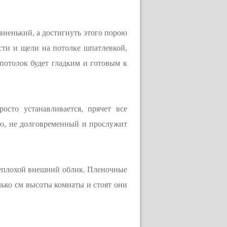
вненький, а достигнуть этого порою
ости и щели на потолке шпатлевкой,
отолок будет гладким и готовым к
осто устанавливается, прячет все
ию, не долговременный и прослужит
еплохой внешний облик. Пленочные
лько см высоты комнаты и стоят они