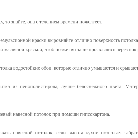
у, то знайте, она с течением времени пожелтеет.
оэмульсионной краски выровняйте отлично поверхность потолка.
й масляной краской, чтоб позже пятна не проявлялись через пок
толка водостойкие обои, которые отлично умываются и срывают 
литка из пенополистирола, лучше белоснежного цвета. Мате
невый навесной потолок при помощи гипсокартона.
вать навесной потолок, если высота кухни позволяет забра