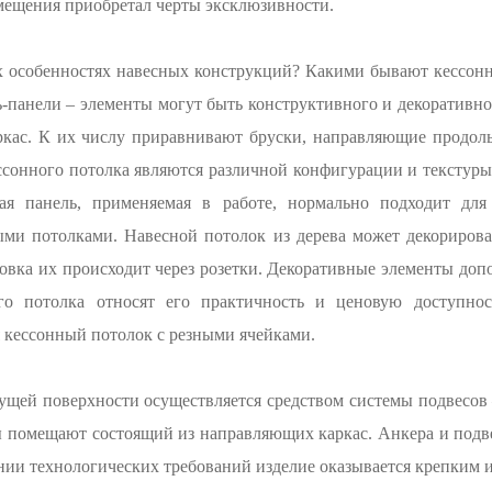
мещения приобретал черты эксклюзивности.
ых особенностях навесных конструкций? Какими бывают кессон
ь-панели – элементы могут быть конструктивного и декоративног
аркас. К их числу приравнивают бруски, направляющие продо
онного потолка являются различной конфигурации и текстуры 
ая панель, применяемая в работе, нормально подходит для
ыми потолками. Навесной потолок из дерева может декориров
вка их происходит через розетки. Декоративные элементы доп
го потолка относят его практичность и ценовую доступнос
 кессонный потолок с резными ячейками.
ущей поверхности осуществляется средством системы подвесов
сы помещают состоящий из направляющих каркас. Анкера и под
нии технологических требований изделие оказывается крепким 