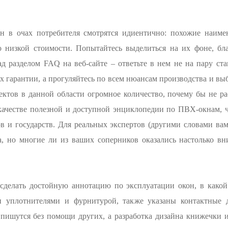
он в очах потребителя смотрятся идиентично: похожие наиме
о низкой стоимости. Попытайтесь выделиться на их фоне, бла
д разделом FAQ на веб-сайте – ответьте в нем не на пару ст
х гарантии, а прогуляйтесь по всем нюансам производства и выб
ктов в данной области огромное количество, почему бы не ра
 качестве полезной и доступной энциклопедии по ПВХ-окнам, 
в и государств. Для реальных экспертов (другими словами ва
ва, но многие ли из ваших соперников оказались настолько 
сделать достойную аннотацию по эксплуатации окон, в какой 
ми уплотнителями и фурнитурой, также указаны контактные 
 пишутся без помощи других, а разработка дизайна книжечки и