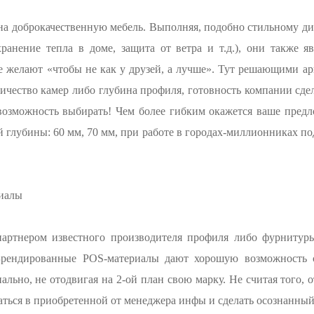
на доброкачественную мебель. Выполняя, подобно стильному ди
ранение тепла в доме, защита от ветра и т.д.), они также я
е желают «чтобы не как у друзей, а лучше». Тут решающими а
ичество камер либо глубина профиля, готовность компании сд
 возможность выбирать! Чем более гибким окажется ваше предл
 глубины: 60 мм, 70 мм, при работе в городах-миллионниках под
риалы
артнером известного производителя профиля либо фурнитуры
Брендированные POS-материалы дают хорошую возможность сд
льно, не отодвигая на 2-ой план свою марку. Не считая того,
ться в приобретенной от менеджера инфы и сделать осознанный