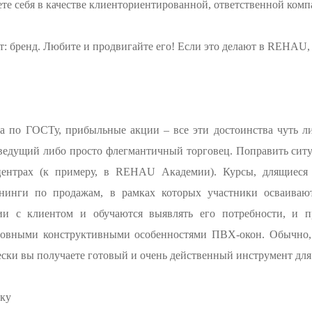
те себя в качестве клиенториентированной, ответственной комп
бренд. Любите и продвигайте его! Если это делают в REHAU, т
а по ГОСТу, прибыльные акции – все эти достоинства чуть ли
есведущий либо просто флегмантичный торговец. Поправить сит
центрах (к примеру, в REHAU Академии). Курсы, длящиеся в
енинги по продажам, в рамках которых участники осваивают
ии с клиентом и обучаются выявлять его потребности, и п
новными конструктивными особенностями ПВХ-окон. Обычно,
ески вы получаете готовый и очень действенный инструмент для 
ку