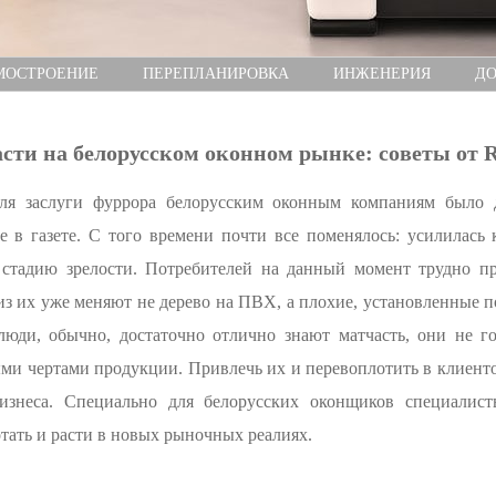
МОСТРОЕНИЕ
ПЕРЕПЛАНИРОВКА
ИНЖЕНЕРИЯ
ДО
асти на белорусском оконном рынке: советы от
для заслуги фуррора белорусским оконным компаниям было 
е в газете. С того времени почти все поменялось: усилилась 
стадию зрелости. Потребителей на данный момент трудно пр
из их уже меняют не дерево на ПВХ, а плохие, установленные 
люди, обычно, достаточно отлично знают матчасть, они не г
ми чертами продукции. Привлечь их и перевоплотить в клиенто
бизнеса. Специально для белорусских оконщиков специали
отать и расти в новых рыночных реалиях.