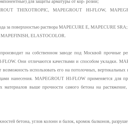
мпонентные) для защиты арматуры от кор- розии;
PEGROUT THIXOTROPIC, MAPEGROUT HI-FLOW, MAPE
ухода за поверхностью раствора MAPECURE E, MAPECURE SRA;
алы MAPEFINISH, ELASTOCOLOR.
 производит на собственном заводе под Москвой прочные
LOW. Они отличаются качествами и способом укладки. M
т возможность использовать его на потолочных, вертикальных
одами нанесения. MAPEGROUT HI-FLOW применяется для про
ых материалов выше прочности самого бетона на растяжение
ностей бетона, углов колонн и балок, кромок балконов, разруш