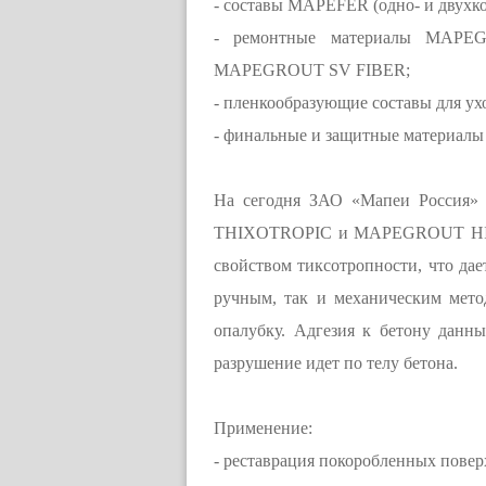
- составы MAPEFER (одно- и двухко
- ремонтные материалы MA
MAPEGROUT SV FIBER;
- пленкообразующие составы для 
- финальные и защитные матери
На сегодня ЗАО «Мапеи Россия»
THIXOTROPIC и MAPEGROUT HI-F
свойством тиксотропности, что дае
ручным, так и механическим мет
опалубку. Адгезия к бетону данн
разрушение идет по телу бетона.
Применение:
- реставрация покоробленных поверх