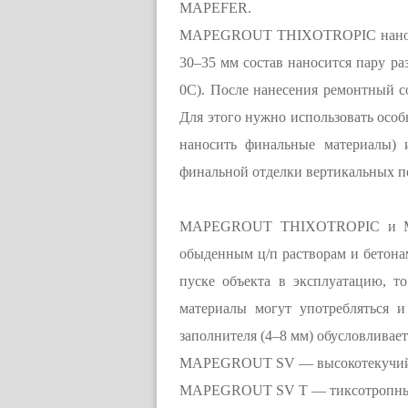
MAPEFER.
MAPEGROUT THIXOTROPIC наноситс
30–35 мм состав наносится пару ра
0С). После нанесения ремонтный со
Для этого нужно использовать осо
наносить финальные материалы)
финальной отделки вертикальных
MAPEGROUT THIXOTROPIC и MAP
обыденным ц/п растворам и бетонам
пуске объекта в эксплуатацию
материалы могут употребляться 
заполнителя (4–8 мм) обусловливае
MAPEGROUT SV — высокотекучий ра
MAPEGROUT SV T — тиксотропный р