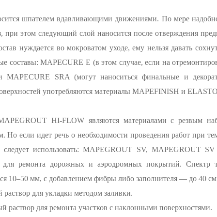
я шпателем вдавливающими движениями. По мере надобнос
з, при этом следующий слой наносится после отверждения пре
став нуждается во мокроватом уходе, ему нельзя давать сохнут
бые составы: MAPECURE E (в этом случае, если на отремонтиро
 и MAPECURE SRA (могут наноситься финальные и декорат
 поверхностей употребляются материалы MAPEFINISH и ELAS
EGROUT HI-FLOW являются материалами с резвым набо
. Но если идет речь о необходимости проведения работ при темп
, то следует использовать: MAPEGROUT SV, MAPEGROUT 
и для ремонта дорожных и аэродромных покрытий. Спектр 
тся 10–50 мм, с добавлением фибры либо заполнителя — до 40 см
створ для укладки методом заливки.
аствор для ремонта участков с наклонными поверхностями.