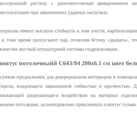
ропный раствор с дополнительным армированием жел
эксплуатацию при завышенных ударных нагрузках.
териалы имеют высшую стойкость к хим злости, карбонизации,
в тоже время пропускают пар, позволяя бетону «дышать», чт
 качестве жесткой штукатурной системы гидроизоляции.
интус потолочныйй C643/84 200х6.1 см цвет бе
унком предназначен для декорирования интерьеров в помещен
тирола, владеющего завышенной гибкостью и прочностью. Д
азывающий разрушающего воздействия на материал изделия
жными потолками, целенаправлено приклеивать плинтус только 