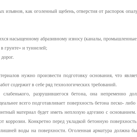
х изъянов, как оголенный щебень, отверстия от распорок опа
ихся насыщенному абразивному износу (каналы, промышленные п
в грунте» и туннелей;
 дорог.
ериалов нужно произвести подготовку основания, что являетс
абот содержит в себе ряд технологических требований.
т слабенького, разрушившегося бетона, она непременно до
еальнее всего подготавливает поверхность бетона песко- либо в
нтный материал будет иметь неплохую адгезию с основанием. 
а от коррозии. Конкретно перед укладкой бетонную поверхнос
злишней воды на поверхности. Оголенная арматура должна бы