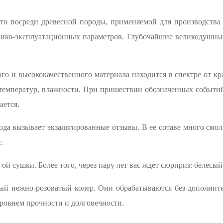
сто посреди древесной породы, применяемой для производства
нико-эксплуатационных параметров. Глубочайшие великодушные
го и высококачественного материала находится в спектре от кр
температур, влажности. При пришествии обозначенных событий
ается.
рода вызывает экзальтированные отзывы. В ее сотаве много смо
.
й сушки. Более того, через пару лет вас ждет сюрприз: белесый
й нежно-розоватый колер. Они обрабатываются без дополнит
уровнем прочности и долговечности.