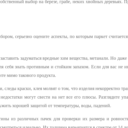
обственный выбор на березе, грабе, неких хвойных деревьях.
ыбором, серьезно оцените аспекты, по которым паркет считаетс
 заставить задуматься вредные хим вещества, метанали. Но даже
для себя знать противным и стойким запахом. Если для вас не 
ите мимо такового продукта.
и, следы краски, клея молвят о том, что изделия некорректно т
недостатки могут свести на нет все его плюсы. Разглядите у
лужить хорошей защитой от температуры, воды, падений.
етины из различных пачек для проверки их размера и ровнос
 смотреться идеально. Их толщина варьируется в спектре от 14 до