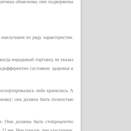
 Причина объяснима: они подвержены
я наилучшим по ряду характеристик.
 когда нерадивый торговец не указал
индифферентно состояние здоровья и
ранспортировались либо хранились. А
паковку: она должна быть полностью
ти. Они должны быть стопроцентно
 22 мм. Чем тоньше, тем эластичнее.