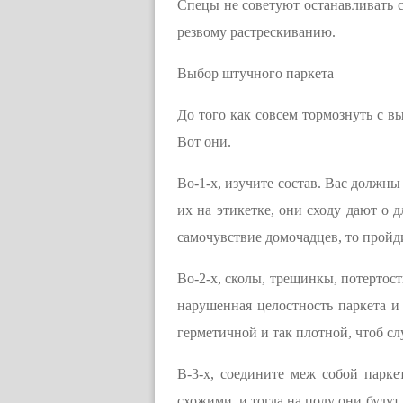
Спецы не советуют останавливать с
резвому растрескиванию.
Выбор штучного паркета
До того как совсем тормознуть с в
Вот они.
Во-1-х, изучите состав. Вас должны
их на этикетке, они сходу дают о 
самочувствие домочадцев, то пройд
Во-2-х, сколы, трещинкы, потертост
нарушенная целостность паркета и 
герметичной и так плотной, чтоб с
В-3-х, соедините меж собой парк
схожими, и тогда на полу они будут