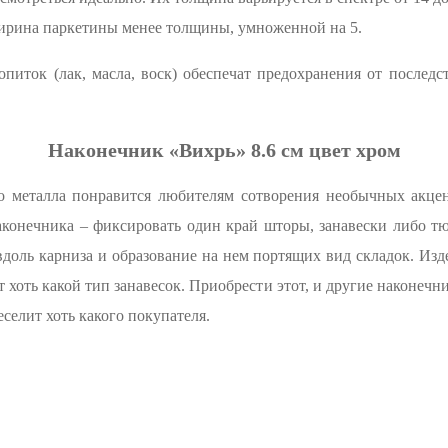
ирина паркетины менее толщины, умноженной на 5.
питок (лак, масла, воск) обеспечат предохранения от последс
Наконечник «Вихрь» 8.6 см цвет хром
о металла понравится любителям сотворения необычных акце
аконечника – фиксировать один край шторы, занавески либо т
доль карниза и образование на нем портящих вид складок. Из
 хоть какой тип занавесок. Приобрести этот, и другие наконеч
еселит хоть какого покупателя.