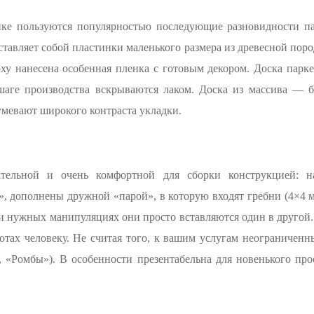
ке пользуются популярностью последующие разновидности пар
ставляет собой пластинки маленького размера из древесной пор
ху нанесена особенная пленка с готовым декором. Доска парке
 шаге производства вскрываются лаком. Доска из массива — 
умевают широкого контраста укладки.
ательной и очень комфортной для сборки конструкцией: 
, дополнены дружной «парой», в которую входят гребни (4×4 м
ри нужных манипуляциях они просто вставляются один в друго
тах человеку. Не считая того, к вашим услугам неограниченн
, «Ромбы»). В особенности презентабельна для новенького про