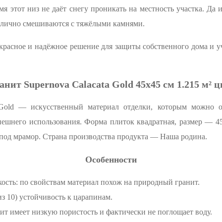
мя этот низ не даёт снегу проникать на местность участка. Да 
отлично смешиваются с тяжёлыми камнями.
красное и надёжное решение для защиты собственного дома и уч
нит Supernovа Calacata Gold 45x45 см 1.215 м² 
 Gold — искусственный материал отделки, которым можно о
нешнего использования. Форма плиток квадратная, размер — 
под мрамор. Страна производства продукта — Наша родина.
Особенности
ость: по свойствам материал похож на природный гранит.
из 10) устойчивость к царапинам.
т имеет низкую пористость и фактически не поглощает воду.