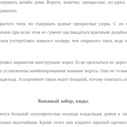
атривать дизайн дома. Ворота, конечно, прекрасные, но краса
приватно.
крытого типа, но содержать разные прекрасные узоры. С их
охожие при всем этом не сумеют наслаждаться красивым дизайном
 типа употребляют намного почаще, чем открытого типа, ведь 
буемых вариантов конструкции ворот. Если проехаться по дорог
го установлены комбинированные кованые ворота. Они не тольк
ладельца. Ассортимент таких ворот большой, потому отыскать се
Кованый забор, виды.
уются большой популярностью посреди владельцев домов в ли
вольно высочайшая. Кроме этого они владеют хорошей прочно