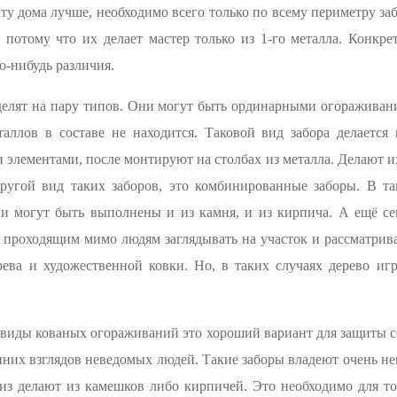
иту дома лучше, необходимо всего только по всему периметру за
потому что их делает мастер только из 1-го металла. Конкр
о-нибудь различия.
делят на пару типов. Они могут быть ординарными огораживан
еталлов в составе не находится. Таковой вид забора делается
элементами, после монтируют на столбах из металла. Делают и
ругой вид таких заборов, это комбинированные заборы. В т
ни могут быть выполнены и из камня, и из кирпича. А ещё с
т проходящим мимо людям заглядывать на участок и рассматрив
рева и художественной ковки. Но, в таких случаях дерево иг
виды кованых огораживаний это хороший вариант для защиты со
нних взглядов неведомых людей. Такие заборы владеют очень н
из делают из камешков либо кирпичей. Это необходимо для то