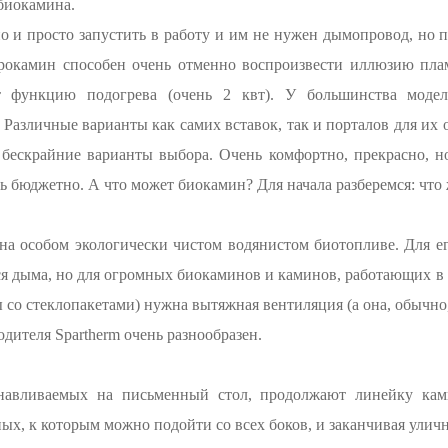
биокамина.
но и просто запустить в работу и им не нужен дымопровод, но 
трокамин способен очень отменно воспроизвести иллюзию пл
т функцию подогрева (очень 2 квт). У большинства моде
Различные варианты как самих вставок, так и порталов для их 
бескрайние варианты выбора. Очень комфортно, прекрасно, н
 бюджетно. А что может биокамин? Для начала разберемся: что ж
 на особом экологически чистом водянистом биотопливе. Для е
ется дыма, но для огромных биокаминов и каминов, работающих 
 со стеклопакетами) нужна вытяжная вентиляция (а она, обычно,
ителя Spartherm очень разнообразен.
анавливаемых на письменный стол, продолжают линейку кам
ных, к которым можно подойти со всех боков, и заканчивая ули