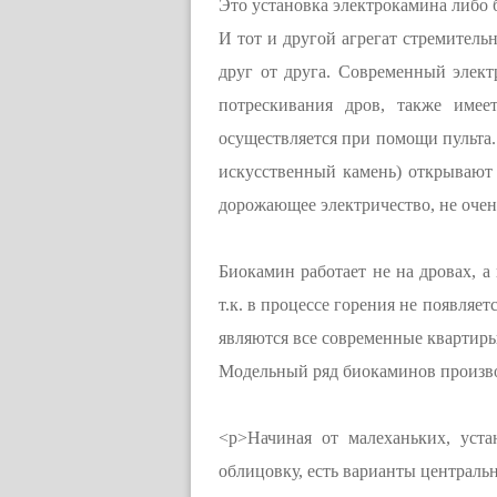
Это установка электрокамина либо 
И тот и другой агрегат стремитель
друг от друга. Современный элек
потрескивания дров, также имее
осуществляется при помощи пульта. 
искусственный камень) открывают 
дорожающее электричество, не очень
Биокамин работает не на дровах, а
т.к. в процессе горения не появля
являются все современные квартиры
Модельный ряд биокаминов производ
<p>Начиная от малеханьких, уст
облицовку, есть варианты централь