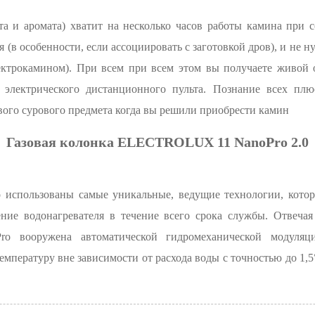
ета и аромата) хватит на несколько часов работы камина при 
я (в особенности, если ассоциировать с заготовкой дров), и не
лектрокамином). При всем при всем этом вы получаете живой о
 электрического дистанционного пульта. Познание всех плю
вого сурового предмета когда вы решили приобрести камин
Газовая колонка ELECTROLUX 11 NanoPro 2.0
o использованы самые уникальные, ведущие технологии, котор
ение водонагревателя в течение всего срока службы. Отвеча
oPro вооружена автоматической гидромеханической модуля
емпературу вне зависимости от расхода воды с точностью до 1,5