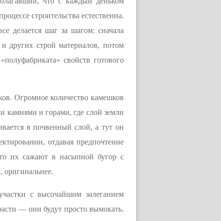
полагавший, что с каждый деньком
 процессе строительства естественна.
се делается шаг за шагом: сначала
и других строй материалов, потом
 «полуфабриката» свойств готового
шков. Огромное количество камешков
и камнями и горами, где слой земли
ивается в почвенный слой, а тут он
ектировании, отдавая предпочтение
сто их сажают в насыпной бугор с
, оригинальнее.
участки с высочайшим залеганием
расти — они будут просто вымокать.