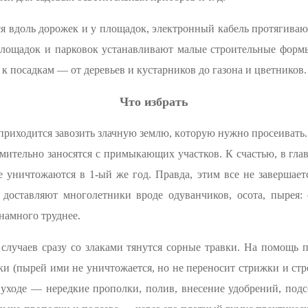
 вдоль дорожек и у площадок, электронный кабель протягиваю
площадок и парковок устанавливают малые строительные формы
 к посадкам — от деревьев и кустарников до газона и цветников.
Что избрать
приходится завозить злачную землю, которую нужно просеивать. 
емительно заносятся с примыкающих участков. К счастью, в гла
 уничтожаются в 1-ый же год. Правда, этим все не завершаетс
доставляют многолетники вроде одуванчиков, осота, пырея:
 намного труднее.
 случаев сразу со злаками тянутся сорные травки. На помощь 
ки (пырей ими не уничтожается, но не переносит стрижки и стре
 уходе — нередкие прополки, полив, внесение удобрений, подс