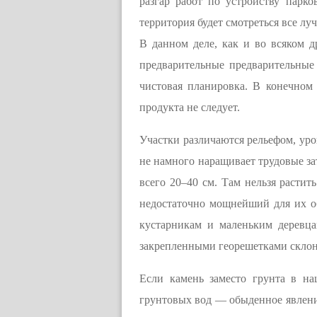
разгар работ по устройству парк
территория будет смотреться все луч
В данном деле, как и во всяком д
предварительные предварительные
чистовая планировка. В конечном 
продукта не следует.
Участки различаются рельефом, уро
не намного наращивает трудовые за
всего 20–40 см. Там нельзя растит
недостаточно мощнейший для их об
кустарникам и маленьким деревца
закрепленными георешетками склона
Если камень заместо грунта в н
грунтовых вод — обыденное явление