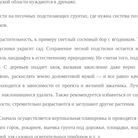
дской области нуждаются в дренаже.
сти на песочных подстилающих грунтах, где нужна система поли
ков.
я растительность, к примеру светлый сосновый бор с ягодником
усники украсит сад. Сохранение лесной подстилки остается н
ль ландшафта к естественному природному. Не считая того, под
н. С деревьев опадает хвоя, вызывая закисление даже верно
ою, раскислять землю доломитовой мукой — и все равно каче
находится в зависимости от проекта и желаний заказчика. Лу
и наклонившиеся удалить. Также рекомендуется избавиться от с
ости, стремительно разрастаются и заглушают другие растения.
 Сначала осуществляется вертикальная планировка и проводятся 
их горок, рокариев, выемка грунта под дорожки, площадки, в
лей для садовых осветительных приборов и т. д.