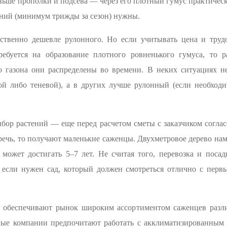
ьше прополки и подсева — через его плотный гумус практическ
ений (минимум трижды за сезон) нужны.
ественно дешевле рулонного. Но если учитывать цена и трудо
ребуется на образование плотного ровненького гумуса, то 
 газона они распределены во времени. В неких ситуациях не
ой либо теневой), а в других лучше рулонный (если необход
бор растений — еще перед расчетом сметы с заказчиком соглас
еречь, то получают маленькие саженцы. Двухметровое дерево на
 может достигать 5–7 лет. Не считая того, перевозка и поса
 если нужен сад, который должен смотреться отлично с перв
 обеспечивают рынок широким ассортиментом саженцев разл
ые компании предпочитают работать с акклиматизированным