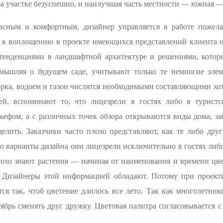
а участке безуспешно, и наилучшая часть местности — южная —
расным и комфортным, дизайнер управляется в работе пожел
ся к воплощению в проекте имеющихся представлений клиента о
 тенденциями в ландшафтной архитектуре и решениями, которы
змышляя о будущем саде, учитывают только те немногие элем
рка, водоем и газон числятся необходимыми составляющими хот
ей, вспоминают то, что лицезрели в гостях либо в турист
ефом, а с различных точек обзора открываются виды дома, за
делить. Заказчики часто плохо представляют, как те либо дру
что варианты дизайна они лицезрели исключительно в гостях либ
лохо знают растения — начиная от наименования и времени цве
 Дизайнеры этой информацией обладают. Потому при проекти
ся так, чтоб цветение длилось все лето. Так как многолетник
ябрь сменять друг дружку. Цветовая палитра согласовывается 