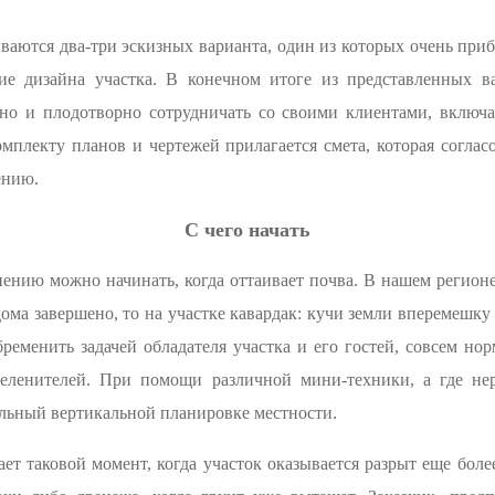
ваются два-три эскизных варианта, один из которых очень приб
е дизайна участка. В конечном итоге из представленных в
но и плодотворно сотрудничать со своими клиентами, вклю
плекту планов и чертежей прилагается смета, которая согласо
ению.
С чего начать
нению можно начинать, когда оттаивает почва. В нашем регио
дома завершено, то на участке кавардак: кучи земли вперемешк
ременить задачей обладателя участка и его гостей, совсем нор
зеленителей. При помощи различной мини-техники, а где нер
льный вертикальной планировке местности.
т таковой момент, когда участок оказывается разрыт еще более