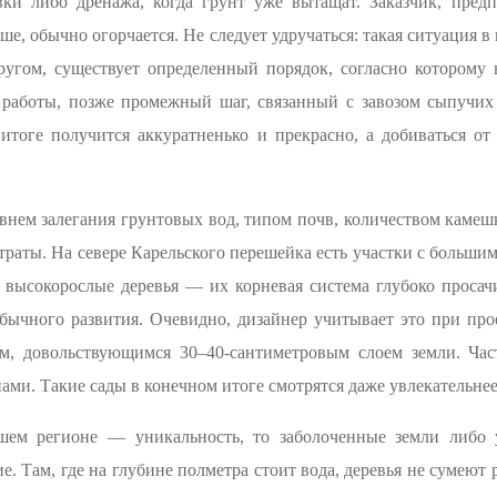
овки либо дренажа, когда грунт уже вытащат. Заказчик, пред
ше, обычно огорчается. Не следует удручаться: такая ситуация в
ругом, существует определенный порядок, согласно которому в
 работы, позже промежный шаг, связанный с завозом сыпучих 
итоге получится аккуратненько и прекрасно, а добиваться от
внем залегания грунтовых вод, типом почв, количеством каме
траты. На севере Карельского перешейка есть участки с большим
ь высокорослые деревья — их корневая система глубоко просач
ычного развития. Очевидно, дизайнер учитывает это при про
м, довольствующимся 30–40-сантиметровым слоем земли. Ча
ми. Такие сады в конечном итоге смотрятся даже увлекательнее
ашем регионе — уникальность, то заболоченные земли либо 
. Там, где на глубине полметра стоит вода, деревья не сумеют 