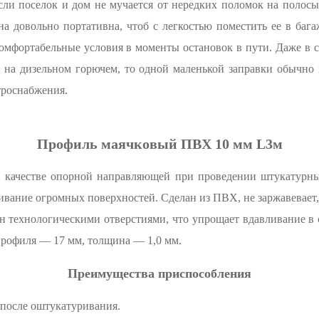
сли поселок и дом не мучается от нередких поломок на полос
а довольно портативна, чтоб с легкостью поместить ее в баг
омфортабельные условия в моменты остановок в пути. Даже в са
а на дизельном горючем, то одной маленькой заправки обычно 
троснабжения.
Профиль маячковый ПВХ 10 мм L3м
 качестве опорной направляющей при проведении штукатурных
ивание огромных поверхностей. Сделан из ПВХ, не заржавевает
 технологическими отверстиями, что упрощает вдавливание в с
профиля — 17 мм, толщина — 1,0 мм.
Преимущества приспособления
 после оштукатуривания.