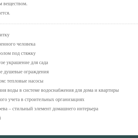
м веществом.
ется.
литку
менного человека
олом под стяжку
ое украшение для сада
ые душевые ограждения
ом: тепловые насосы
ния воды в системе водоснабжения для дома и квартиры
ого учета в строительных организациях
рева – стильный элемент домашнего интерьера
й