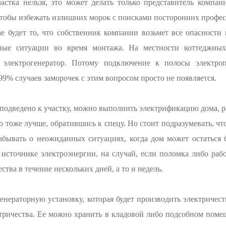
астка нельзя, это может делать только представитель компа
 Чтобы избежать излишних морок с поисками посторониих профес
 будет то, что собственник компании возьмет все опасности
ные ситуации во время монтажа. На местности коттеджны
 электрогенератор. Потому подключение к полосы электроп
99% случаев заморочек с этим вопросом просто не появляется.
о подведено к участку, можно выполнить электрификацию дома, р
 тоже лучше, обратившись к спецу. Но стоит подразумевать, чт
абывать о неожиданных ситуациях, когда дом может остаться 
источнике электроэнергии, на случай, если поломка либо раб
ства в течение нескольких дней, а то и недель.
енераторную установку, которая будет производить электричест
ектричества. Ее можно хранить в кладовой либо подсобном поме